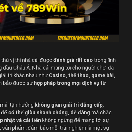
u thú vị thì nhà cái được
đánh giá rất cao
trong lĩnh
àng đầu Châu Á. Nhà cái mang tới cho người chơi đa
iải trí khác nhau như
Casino, thể thao, game bài,
ảm bảo được sự
hợp pháp trong mọi dịch vụ từ
 mái tận hưởng
không gian giải trí đẳng cấp,
 để có thể giàu nhanh chóng, dễ dàng
mà chắc
p nhật và cải tiến
không ngừng để mang tới sự
vụ, sản phẩm, đảm bảo mỗi trải nghiệm là một sự