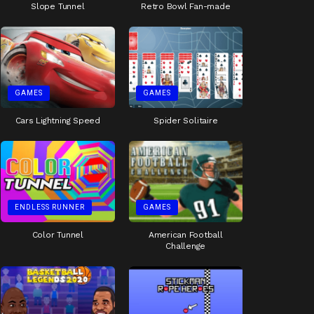
Slope Tunnel
Retro Bowl Fan-made
GAMES
GAMES
Cars Lightning Speed
Spider Solitaire
ENDLESS RUNNER
GAMES
Color Tunnel
American Football
Challenge