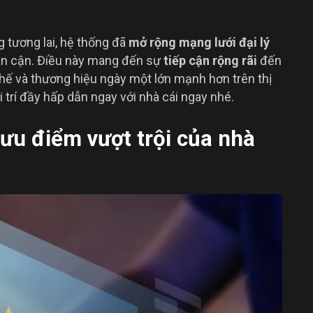
ng tương lai, hệ thống đã
mở rộng mạng lưới đại lý
 lân cận. Điều này mang đến sự
tiếp cận rộng rãi
đến
hế và thương hiệu ngày một lớn mạnh hơn trên thị
i trí đầy hấp dẫn ngay với nhà cái ngay nhé.
ưu điểm vượt trội của nhà