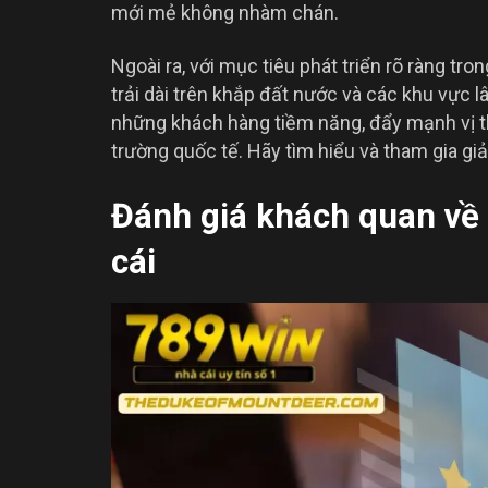
mới mẻ không nhàm chán.
Ngoài ra, với mục tiêu phát triển rõ ràng tro
trải dài trên khắp đất nước và các khu vực
những khách hàng tiềm năng, đẩy mạnh vị t
trường quốc tế. Hãy tìm hiểu và tham gia giả
Đánh giá khách quan về 
cái