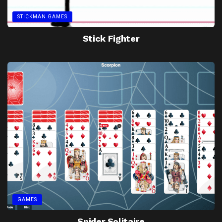
STICKMAN GAMES
Stick Fighter
GAMES
Spider Solitaire