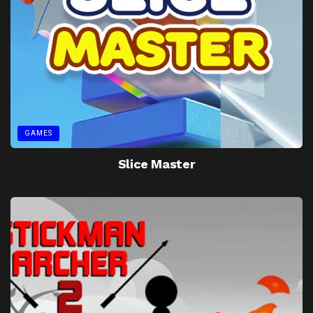
GAMES
Slice Master