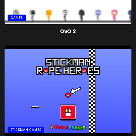
GAMES
OvO 2
STICKMAN GAMES