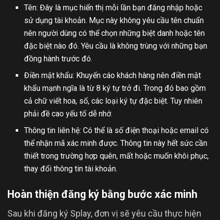
Tên: Đây là mục hiển thị mỗi lần bạn đăng nhập hoặc
sử dụng tài khoản. Mục này không yêu cầu tên chuẩn
nên người dùng có thể chọn những biệt danh hoặc tên
đặc biệt nào đó. Yêu cầu là không trùng với những bạn
đồng hành trước đó.
Điền mật khẩu: Khuyến cáo khách hàng nên điền mật
khẩu mạnh ngĩa là từ 8 ký tự trở đi. Trong đó bao gồm
cả chữ viết hoa, số, các loại ký tự đặc biệt. Tuy nhiên
phải đề cao yếu tố dễ nhớ.
Thông tin liên hệ: Có thể là số điện thoại hoặc email có
thể nhận mã xác minh được. Thông tin này hết sức cần
thiết trong trường hợp quên, mất hoặc muốn khôi phục,
thay đổi thông tin tài khoản.
Hoàn thiện đăng ký bằng bước xác minh
Sau khi đăng ký Splay, đơn vị sẽ yêu cầu thực hiện