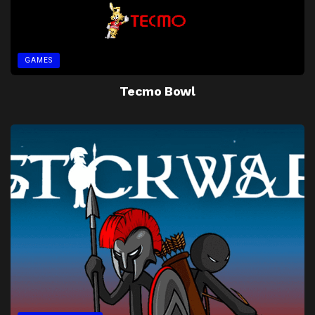
GAMES
Tecmo Bowl