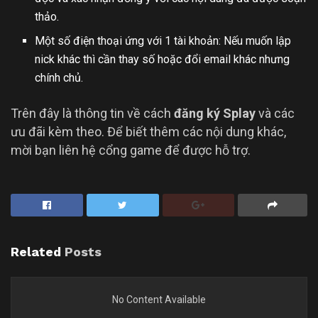
thảo.
Một số điện thoại ứng với 1 tài khoản: Nếu muốn lập
nick khác thì cần thay số hoặc đổi email khác nhưng
chính chủ.
Trên đây là thông tin về cách
đăng ký Splay
và các
ưu đãi kèm theo. Để biết thêm các nội dung khác,
mời bạn liên hệ cổng game để được hỗ trợ.
Related
Posts
No Content Available