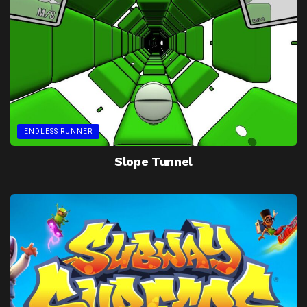
ENDLESS RUNNER
Slope Tunnel