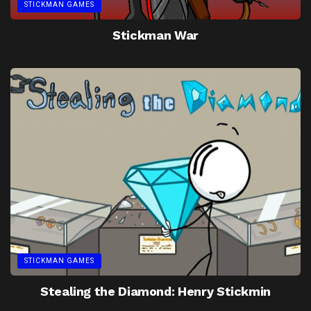
STICKMAN GAMES
Stickman War
STICKMAN GAMES
Stealing the Diamond: Henry Stickmin