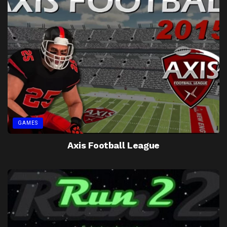
GAMES
Axis Football League