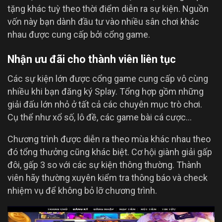
tặng khác tuỳ theo thời điểm diễn ra sự kiện. Nguồn
vốn này bạn dành đầu tư vào nhiều sân chơi khác
nhau được cung cấp bởi cổng game.
Nhận ưu đãi cho thành viên liên tục
Các sự kiện lớn được cổng game cung cấp vô cùng
nhiều khi bạn đăng ký Splay. Tổng hợp gồm những
giải đấu lớn nhỏ ở tất cả các chuyên mục trò chơi.
Cụ thể như xổ số, lô đề, các game bài cá cược…
Chương trình được diễn ra theo mùa khác nhau theo
đó tổng thưởng cũng khác biệt. Cơ hội giành giải gấp
đôi, gấp 3 so với các sự kiện thông thường. Thành
viên hãy thường xuyên kiểm tra thông báo và check
nhiệm vụ để không bỏ lỡ chương trình.