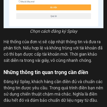
Chọn cách đăng ký Splay
Hệ thống của đơn vị sẽ cập nhật thông tin và đưa ra
phân tích. Nếu hợp lệ và không trùng với tài khoản đã
có thì bạn được cấp tài khoản mới. Thời gian khảo
sát diễn ra trong vài giây, vô cùng nhanh chóng.
Những thông tin quan trọng cần điền
Đăng ký Splay, khách hàng cần điền đủ và chuẩn các
thông tin được yêu cầu. Trong quá trình điền bạn nên
sử dụng chiến thuật chậm mà chắc. Nghĩa là điền
đâu hết đó và đảm bảo chuẩn dữ liệu ngay từ đầu.