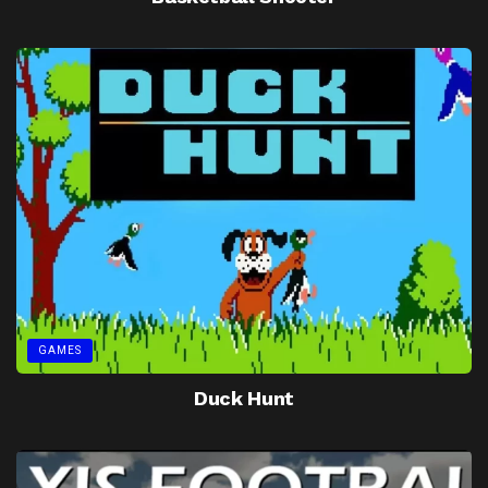
GAMES
Duck Hunt