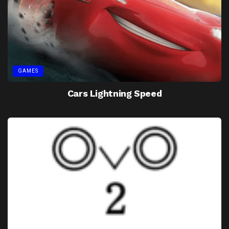
GAMES
Cars Lightning Speed